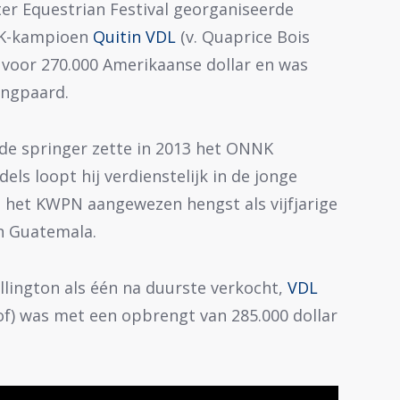
er Equestrian Festival georganiseerde
NK-kampioen
Quitin VDL
(v. Quaprice Bois
voor 270.000 Amerikaanse dollar en was
ingpaard.
de springer zette in 2013 het ONNK
ls loopt hij verdienstelijk in de jonge
j het KWPN aangewezen hengst als vijfjarige
in Guatemala.
lington als één na duurste verkocht,
VDL
of) was met een opbrengt van 285.000 dollar