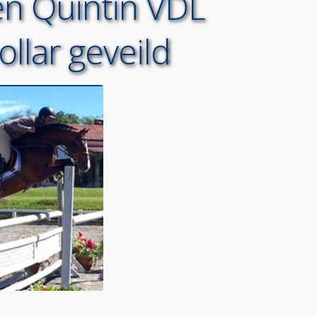
n Quintin VDL
llar geveild