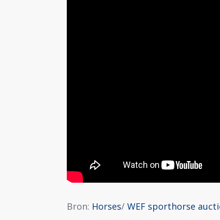
Bron:
Horses
/
WEF sporthorse auct