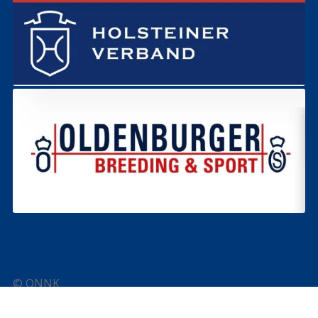
© ONNK