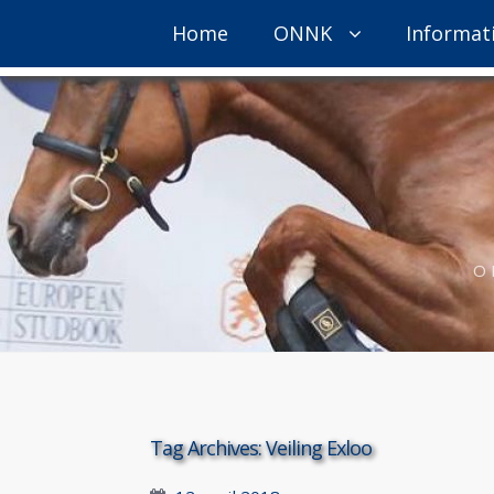
Home
ONNK
Informat
O
Tag Archives:
Veiling Exloo